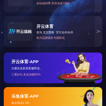
农业水利气象系统
环保气象预警平台
12-28
环保气象DMGIS平台
12-28
梦图地理气象大数据平台
12-28