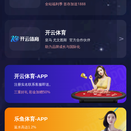
数据和阈值对比，
信息。