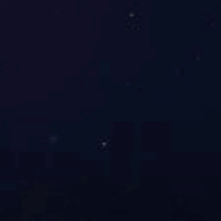
历史数据库、城市
域图，并对预警结