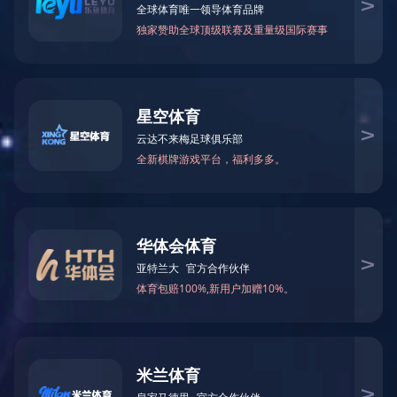
新闻中心
您的位置：
首页
经典案例
开云网页版·官方版在线登入-开云(中国)
气象类
地灾类
韶关市城市内
数据查询，完成不
其他类
息，发现问题内涝
区内涝监测预警系
时监测资料、道路市
开云网页版·官方版在线登
提前预警，提前发
入-开云(中国)
力；达到气象水利
CONTACT US
础数据信息对城市
长沙公司：
韶关市城市内
地址：长沙市天心区长沙天心软件产