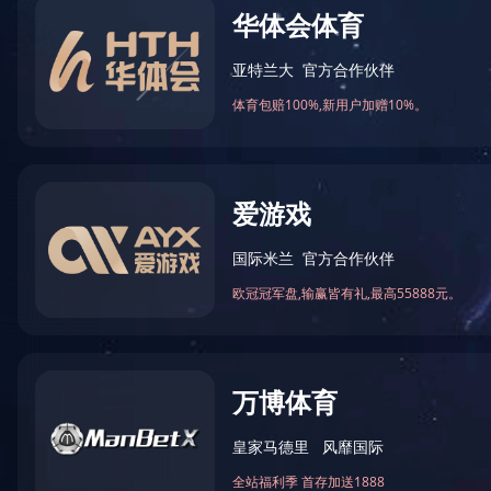
您的位置：
行业应用
DMGIS地
气象
浏览量：136
地质灾害应急
地灾
作台的主要任
应急
DMGIS地
浏览量：82
水利
地质灾害信息
服务使用人员
农业