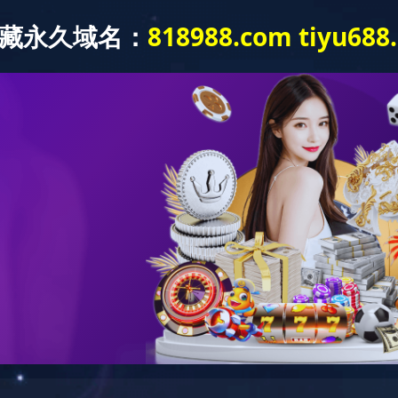
网站地图
（
百度
理信息系统)平台系统服务商
慧气象服务、地灾预警的专业解决方案
产品服务
经典案例
行业应用