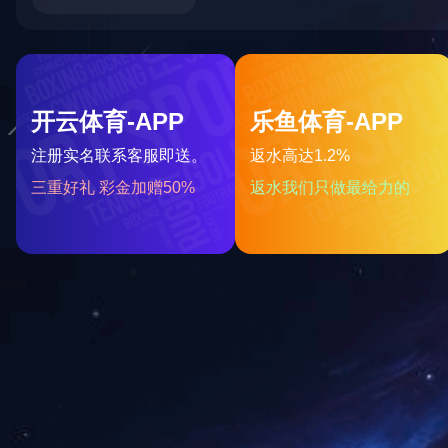
DMGIS地
浏览量：201
林业
地质灾害应急
询、信息编辑
环境
DMGIS地
电力
浏览量：120
地质灾害项目
旅游
一、查询统计
其他
DMGIS地
浏览量：46
地质灾害基础
开云网页版·官方版在线登
据、新增项目
入-开云(中国)
CONTACT US
DMGIS地