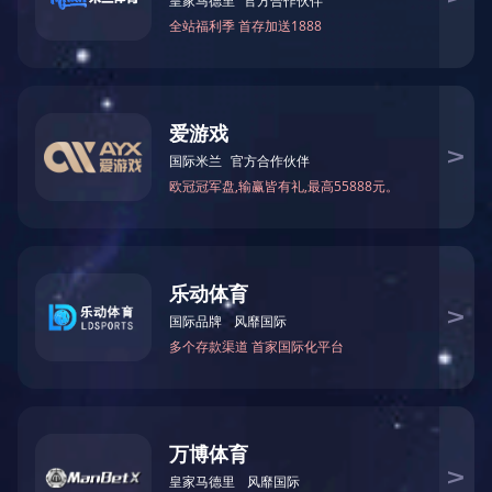
业园B座803-804
电话：0731-81671998
苏州公司：
地址：苏州市高新区科发路101号致
远国际商务大厦南楼503室
电话：0512-66806280
2.
雷电监测
网址：rsdznwy.com
根据时间段、
邮箱：dmgis@163.com