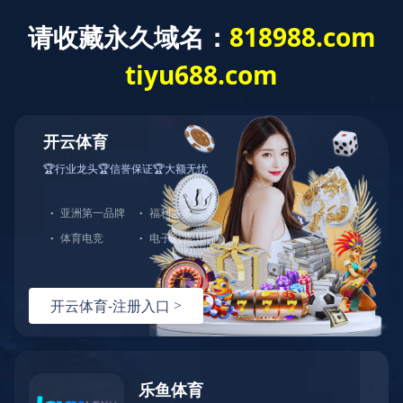
欢迎访问开云网页版·官方版在线登入-开云(中国) 官方网站！
专业GIS(地理
提供地理信息平台、智慧气
梦图首页
关于我们
产品服务
经典案例
行业应用