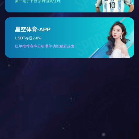
5.
监控管理
实现对雷电监