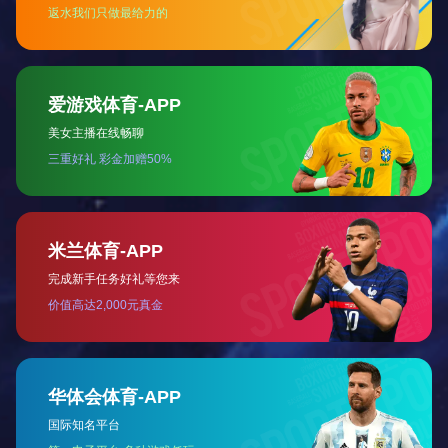
服务热线
微信咨询
4.
大
气电场仪管
实现对大气电
返回顶部