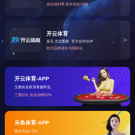
农业水利气象系统
水利智慧气象平台
12-28
水利智慧气象DMGIS平台
12-28
梦图地理气象服务产品软件开发
12-28