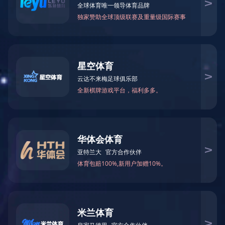
新闻中心
您的位置：
首页
经典案例
开云网页版·官方版在线登入-开云(中国)
气象类
地灾类
本系统基于dm
予以功能设计和构
其他类
开云网页版·官方版在线登
入-开云(中国)
CONTACT US
长沙公司：
地址：长沙市天心区长沙天心软件产