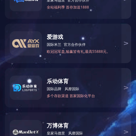
平台类
气象类
在线客服
地灾类
DMGIS玉林市基于G
叫
服务热线
其他
非标定制+
微信咨询
没有合适产品？
开云网页版·官方版在线登入-开云(中
国)
专业团队
为您
定制
更匹配的
产品
返回顶部
DMGIS云南省州(市
免费获取定制方案>