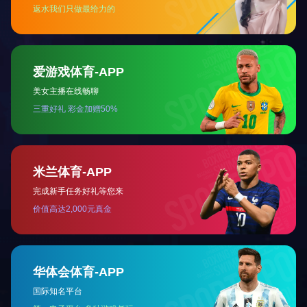
梦图地理气象大数据平台
12-28
水利专业气象GIS系统开发
12-28
农业气象现代化系统
12-28
水利智慧气象平台
12-28
梦图首页
|
关于我们
|
手机：18015596689(赵总)
地址：苏州市高新区科发路10
开云网页版·官方版在线登入-
链接支持： | | | | | | | | | |
版