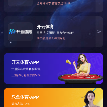
农业水利气象系统
林业气象现代化平台
12-28
环保气象预警平台
12-28
环保气象DMGIS平台
12-28