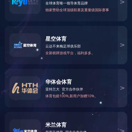
新闻中心
开云网页版·官方版在线登入-开云(中国)
交通气象、林业气
案例分类