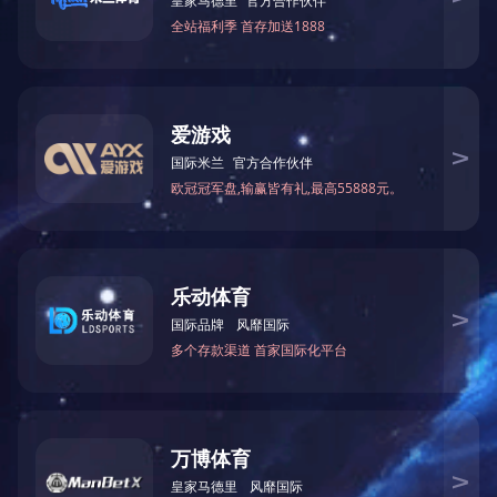
平台类
气象类
在线客服
地灾类
DMGIS玉林市基于G
叫
服务热线
其他
非标定制+
微信咨询
没有合适产品？
开云网页版·官方版在线登入-开云(中
国)
专业团队
为您
定制
更匹配的
产品
返回顶部
DMGIS云南省州(市
免费获取定制方案>