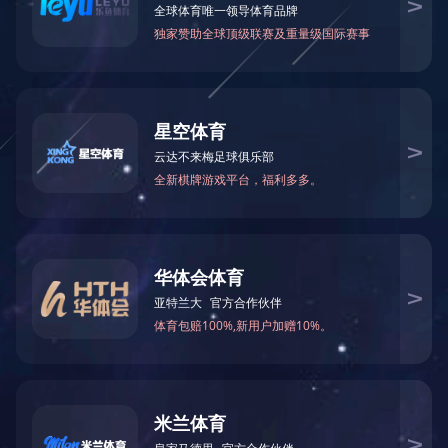
新闻中心
开云网页版·官方版在线登入-开云(中国)
交通气象、林业气
简
介:中国
气象
局兰州
干旱气象
的案
研究所(简称“
干旱
所”)是
面向基本
气象
案例分类