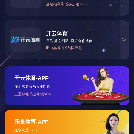
业园B座803-804
电话：0731-81671998
苏州公司：
地址：苏州市高新区科发路101号致
远国际商务大厦南楼503室
电话：0512-66806280
气象预警产品，提供
网址：rsdznwy.com
提供筛选过滤。
邮箱：dmgis@163.com
消防应急气象服务，
析、地理要素分析等
物、地理条件的多边
析，对于消防救援提