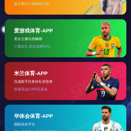
在线客服
服务热线
微信咨询