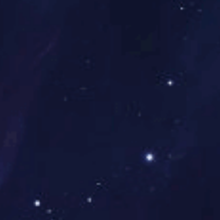
报服务产品