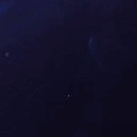
微信咨询
返回顶部