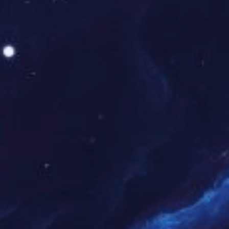
涝预警服务