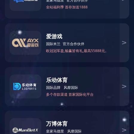
业园B座803-804
电话：0731-81671998
苏州公司：
地址：苏州市高新区科发路101号致
远国际商务大厦南楼503室
电话：0512-66806280
网址：rsdznwy.com
邮箱：dmgis@163.com
随后
，
学院