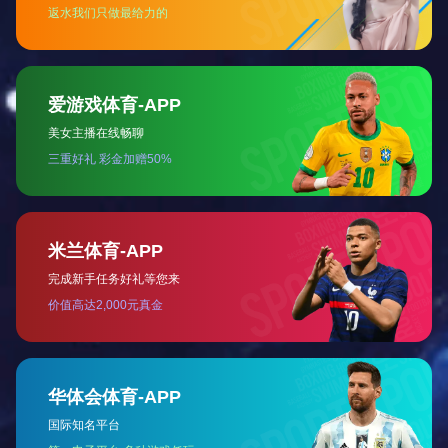
在互动交流
指导老师肖老师
道，我司相关负
交流结束后
解日常工作与实
在线客服
进情况，技术人
导
的一致好评。
参观过程中
服务热线