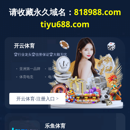
欢迎访问开云网页版·官方版在线登入-开云(中国) 官方网站！
专业GIS(地理
提供地理信息平台、智慧气
梦图首页
关于我们
产品服务
经典案例
行业应用